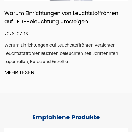
Automatisierung und Vertrieb wollen wir uns als einer der
offröhren
So wählen Sie zwischen LED-
führenden LED-Beleuchtungsexporteure Chinas
Unterschrankleuchten und LED-Lin
etablieren und bis 2024 einen Umsatz von 45 Millionen
für die Untertischbeleuchtung
US-Dollar erzielen.
Mit unserer Motivation, „jede Zusammenarbeit durch
2026-07-09
 verzichten
hochwertige Fertigung zu gestalten“, sind wir stolz darauf,
 Jahrzehnten
Warum die Beleuchtung unter der Arbeitspla
uns auf den Weltmärkten einen guten Ruf zu erarbeiten.
Funktionsweise einer Küche verändert Eine Ar
Wir sind zuversichtlich, als Anbieter von
von der Decke aus hell auss...
Beleuchtungsprodukten und -dienstleistungen durch
MEHR LESEN
pragmatische und innovative Produkte, sorgfältige
Nachbetreuung und vor allem durch unser Streben nach
dem Guten anerkannt zu werden! Wir hoffen, dass wir
mit Ihrer Unterstützung und Ihrem Vertrauen strahlen
können.
Empfohlene Produkte