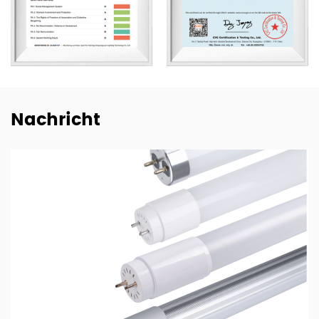
professionelle Produktionslinien und wichtige
Unternehmensfunktionen bedienen. Unser Vertriebsteam
besteht aus 20 Vertretern und unsere Exporte erstrecken
sich auf 80 Länder weltweit, darunter die USA,
Deutschland, Spanien, Italien, Polen, Japan usw. Wir sind
Nachricht
dankbar für jede etablierte, für beide Seiten vorteilhafte
Beziehung zu Kunden weltweit und pflegen nachhaltige,
langfristige Partnerschaften mit wichtigen chinesischen
Beleuchtungsmarken wie NVC, Yankon, TCL und Midea.
Um der wachsenden Nachfrage nach E-Trading gerecht
zu werden, beschreiten wir den Weg ins E-Commerce-
Zeitalter und bieten über die Alibaba-Plattform leicht
zugängliche, rund um die Uhr verfügbare Online-
Handelsdienste an. Gemeinsam mit unseren erfahrenen
Mitarbeitern in den Bereichen Technologie, Einkauf,
Forschung und Entwicklung, Qualitätssicherung,