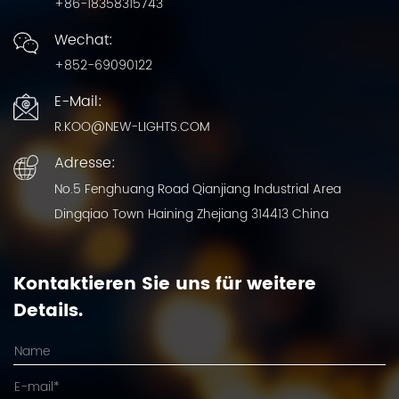
+86-18358315743
Wechat:
+852-69090122
E-Mail:
R.KOO@NEW-LIGHTS.COM
Adresse:
No.5 Fenghuang Road Qianjiang Industrial Area
Dingqiao Town Haining Zhejiang 314413 China
Kontaktieren Sie uns für weitere
Details.