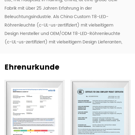
Fabrik mit über 25 Jahren Erfahrung in der
Beleuchtungsindustrie. Als China Custom
T8-LED-
Röhrenleuchte (c-UL-us-zertifiziert) mit vielseitigem
Design Hersteller
und OEM/ODM
T8-LED-Röhrenleuchte
(c-UL-us-zertifiziert) mit vielseitigem Design Lieferanten
,
New Lights präsentiert umweltfreundliche, zuverlässige
und preislich attraktive Beleuchtungsprodukte mit hoher
Ehrenurkunde
Effizienz und Qualität. Um unsere ODM- und OEM-
Kompetenz zu stärken, modernisieren wir kontinuierlich
unsere Forschungs- und Entwicklungs- sowie
Produktionslinien und bringen eine Reihe neuer Designs
auf den Markt, darunter LED-Leuchten, -Röhren und -
Glühbirnen.
Unser Unternehmen verfügt über 50.000 m² Werkstätten,
Lagerhallen und Büroflächen. Wir beschäftigen 500
Facharbeiter und Beleuchtungsexperten, die 20