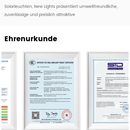
Solarleuchten
, New Lights präsentiert umweltfreundliche,
zuverlässige und preislich attraktive
Beleuchtungsprodukte mit hoher Effizienz und Qualität.
Um unsere ODM- und OEM-Kompetenz zu stärken,
Ehrenurkunde
modernisieren wir kontinuierlich unsere Forschungs- und
Entwicklungs- sowie Produktionslinien und bringen eine
Reihe neuer Designs auf den Markt, darunter LED-
Leuchten, -Röhren und -Glühbirnen.
Unser Unternehmen verfügt über 50.000 m² Werkstätten,
Lagerhallen und Büroflächen. Wir beschäftigen 500
Facharbeiter und Beleuchtungsexperten, die 20
professionelle Produktionslinien und wichtige
Unternehmensfunktionen bedienen. Unser Vertriebsteam
besteht aus 20 Vertretern und unsere Exporte erstrecken
sich auf 80 Länder weltweit, darunter die USA,
Deutschland, Spanien, Italien, Polen, Japan usw. Wir sind