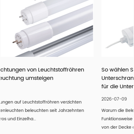
zu werden, beschreiten wir den Weg ins E-Commerce-
Zeitalter und bieten über die Alibaba-Plattform leicht
zugängliche, rund um die Uhr verfügbare Online-
Handelsdienste an. Gemeinsam mit unseren erfahrenen
Mitarbeitern in den Bereichen Technologie, Einkauf,
Forschung und Entwicklung, Qualitätssicherung,
Automatisierung und Vertrieb wollen wir uns als einer der
führenden LED-Beleuchtungsexporteure Chinas
So wählen Sie zwischen LED-
etablieren und bis 2024 einen Umsatz von 45 Millionen
Unterschrankleuchten und LED-Linearleucht
US-Dollar erzielen.
für die Untertischbeleuchtung
Mit unserer Motivation, „jede Zusammenarbeit durch
hochwertige Fertigung zu gestalten“, sind wir stolz darauf,
2026-07-09
uns auf den Weltmärkten einen guten Ruf zu erarbeiten.
Warum die Beleuchtung unter der Arbeitsplatte die
Wir sind zuversichtlich, als Anbieter von
Funktionsweise einer Küche verändert Eine Arbeitsplatte,
Beleuchtungsprodukten und -dienstleistungen durch
von der Decke aus hell auss...
pragmatische und innovative Produkte, sorgfältige