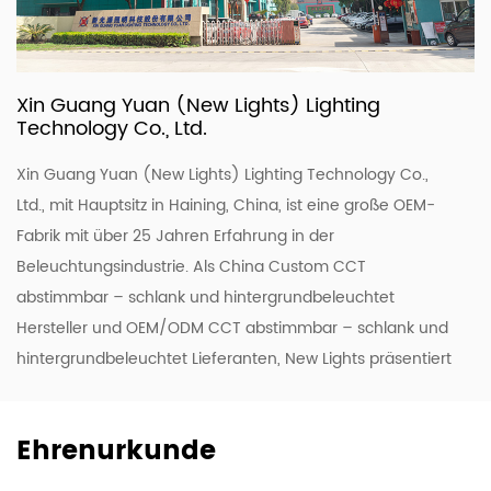
Xin Guang Yuan (New Lights) Lighting
Technology Co., Ltd.
Xin Guang Yuan (New Lights) Lighting Technology Co.,
Ltd., mit Hauptsitz in Haining, China, ist eine große OEM-
Fabrik mit über 25 Jahren Erfahrung in der
Beleuchtungsindustrie. Als China Custom
CCT
abstimmbar – schlank und hintergrundbeleuchtet
Hersteller
und OEM/ODM
CCT abstimmbar – schlank und
hintergrundbeleuchtet Lieferanten
, New Lights präsentiert
umweltfreundliche, zuverlässige und preislich attraktive
Beleuchtungsprodukte mit hoher Effizienz und Qualität.
Ehrenurkunde
Um unsere ODM- und OEM-Kompetenz zu stärken,
modernisieren wir kontinuierlich unsere Forschungs- und