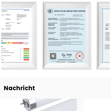
Entwicklungs- sowie Produktionslinien und bringen eine
Reihe neuer Designs auf den Markt, darunter LED-
Leuchten, -Röhren und -Glühbirnen.
Unser Unternehmen verfügt über 50.000 m² Werkstätten,
Lagerhallen und Büroflächen. Wir beschäftigen 500
Facharbeiter und Beleuchtungsexperten, die 20
professionelle Produktionslinien und wichtige
Unternehmensfunktionen bedienen. Unser Vertriebsteam
besteht aus 20 Vertretern und unsere Exporte erstrecken
sich auf 80 Länder weltweit, darunter die USA,
Deutschland, Spanien, Italien, Polen, Japan usw. Wir sind
dankbar für jede etablierte, für beide Seiten vorteilhafte
Nachricht
Beziehung zu Kunden weltweit und pflegen nachhaltige,
langfristige Partnerschaften mit wichtigen chinesischen
Beleuchtungsmarken wie NVC, Yankon, TCL und Midea.
Um der wachsenden Nachfrage nach E-Trading gerecht