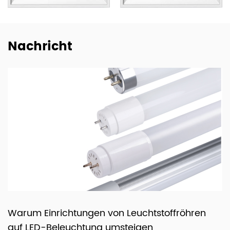
sich auf 80 Länder weltweit, darunter die USA,
Deutschland, Spanien, Italien, Polen, Japan usw. Wir sind
dankbar für jede etablierte, für beide Seiten vorteilhafte
Nachricht
Beziehung zu Kunden weltweit und pflegen nachhaltige,
langfristige Partnerschaften mit wichtigen chinesischen
Beleuchtungsmarken wie NVC, Yankon, TCL und Midea.
Um der wachsenden Nachfrage nach E-Trading gerecht
zu werden, beschreiten wir den Weg ins E-Commerce-
Zeitalter und bieten über die Alibaba-Plattform leicht
zugängliche, rund um die Uhr verfügbare Online-
Handelsdienste an. Gemeinsam mit unseren erfahrenen
Mitarbeitern in den Bereichen Technologie, Einkauf,
Forschung und Entwicklung, Qualitätssicherung,
Automatisierung und Vertrieb wollen wir uns als einer der
führenden LED-Beleuchtungsexporteure Chinas
tstoffröhren
So wählen Sie zwischen LED-
etablieren und bis 2024 einen Umsatz von 45 Millionen
n
Unterschrankleuchten und LED-