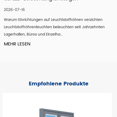
US-Dollar erzielen.
für die Untertischbeleuchtung
Mit unserer Motivation, „jede Zusammenarbeit durch
hochwertige Fertigung zu gestalten“, sind wir stolz darauf,
2026-07-09
hren verzichten
uns auf den Weltmärkten einen guten Ruf zu erarbeiten.
seit Jahrzehnten
Warum die Beleuchtung unter der Arbeit
Wir sind zuversichtlich, als Anbieter von
Funktionsweise einer Küche verändert Ein
Beleuchtungsprodukten und -dienstleistungen durch
von der Decke aus hell auss...
pragmatische und innovative Produkte, sorgfältige
MEHR LESEN
Nachbetreuung und vor allem durch unser Streben nach
dem Guten anerkannt zu werden! Wir hoffen, dass wir
mit Ihrer Unterstützung und Ihrem Vertrauen strahlen
können.
Empfohlene Produkte