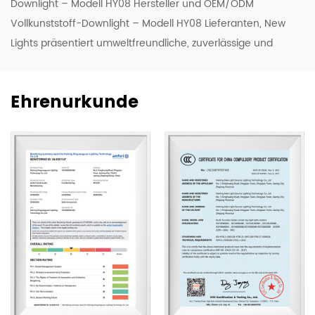
Downlight – Modell HY08 Hersteller
und OEM/ODM
Vollkunststoff-Downlight – Modell HY08 Lieferanten
, New
Lights präsentiert umweltfreundliche, zuverlässige und
preislich attraktive Beleuchtungsprodukte mit hoher
Effizienz und Qualität. Um unsere ODM- und OEM-
Ehrenurkunde
Kompetenz zu stärken, modernisieren wir kontinuierlich
unsere Forschungs- und Entwicklungs- sowie
Produktionslinien und bringen eine Reihe neuer Designs
auf den Markt, darunter LED-Leuchten, -Röhren und -
Glühbirnen.
Unser Unternehmen verfügt über 50.000 m² Werkstätten,
Lagerhallen und Büroflächen. Wir beschäftigen 500
Facharbeiter und Beleuchtungsexperten, die 20
professionelle Produktionslinien und wichtige
Unternehmensfunktionen bedienen. Unser Vertriebsteam
besteht aus 20 Vertretern und unsere Exporte erstrecken