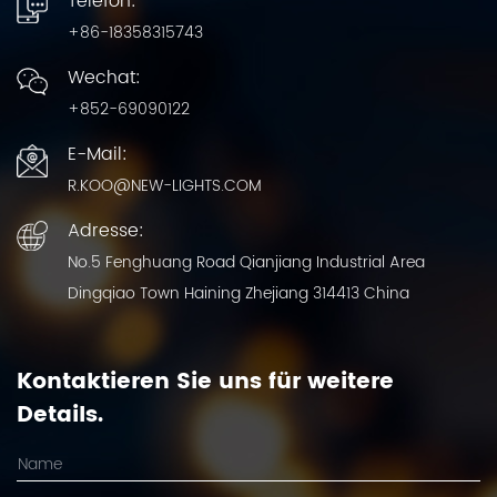
Telefon:
+86-18358315743
Wechat:
+852-69090122
E-Mail:
R.KOO@NEW-LIGHTS.COM
Adresse:
No.5 Fenghuang Road Qianjiang Industrial Area
Dingqiao Town Haining Zhejiang 314413 China
Kontaktieren Sie uns für weitere
Details.